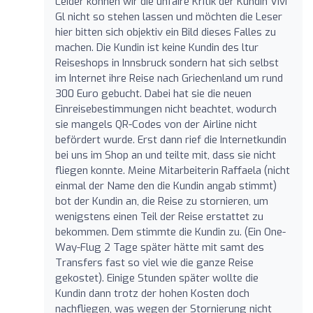
Leider können wir die unfaire Kritik der Kundin Vivi
Gl nicht so stehen lassen und möchten die Leser
hier bitten sich objektiv ein Bild dieses Falles zu
machen. Die Kundin ist keine Kundin des ltur
Reiseshops in Innsbruck sondern hat sich selbst
im Internet ihre Reise nach Griechenland um rund
300 Euro gebucht. Dabei hat sie die neuen
Einreisebestimmungen nicht beachtet, wodurch
sie mangels QR-Codes von der Airline nicht
befördert wurde. Erst dann rief die Internetkundin
bei uns im Shop an und teilte mit, dass sie nicht
fliegen konnte. Meine Mitarbeiterin Raffaela (nicht
einmal der Name den die Kundin angab stimmt)
bot der Kundin an, die Reise zu stornieren, um
wenigstens einen Teil der Reise erstattet zu
bekommen. Dem stimmte die Kundin zu. (Ein One-
Way-Flug 2 Tage später hätte mit samt des
Transfers fast so viel wie die ganze Reise
gekostet). Einige Stunden später wollte die
Kundin dann trotz der hohen Kosten doch
nachfliegen, was wegen der Stornierung nicht