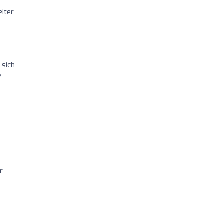
eiter
 sich
v
r