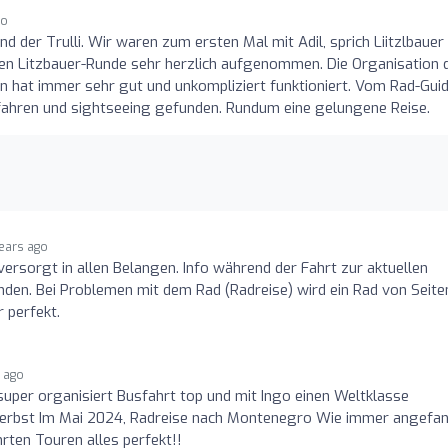
go
nd der Trulli. Wir waren zum ersten Mal mit Adil, sprich Liitzlbauer
nen Litzbauer-Runde sehr herzlich aufgenommen. Die Organisation 
en hat immer sehr gut und unkompliziert funktioniert. Vom Rad-Gui
fahren und sightseeing gefunden. Rundum eine gelungene Reise.
years ago
ersorgt in allen Belangen. Info während der Fahrt zur aktuellen
den. Bei Problemen mit dem Rad (Radreise) wird ein Rad von Seite
 perfekt.
s ago
super organisiert Busfahrt top und mit Ingo einen Weltklasse
 Herbst Im Mai 2024, Radreise nach Montenegro Wie immer angefa
hrten Touren alles perfekt!!