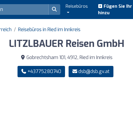
Reisebüros
Fügen Sie Ih
hinzu
rreich
Reisebüros in Ried im Innkreis
LITZLBAUER Reisen GmbH
Gobrechtsham 101, 4912, Ried im Innkreis
+43775280740
dsb@dsb.gv.at