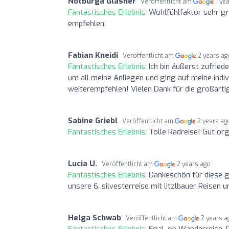
Notburga Glasner
Veröffentlicht am
1 ye
Fantastisches Erlebnis:
Wohlfühlfaktor sehr gr
empfehlen.
Fabian Kneidi
Veröffentlicht am
2 years ag
Fantastisches Erlebnis:
Ich bin äußerst zufrie
um all meine Anliegen und ging auf meine indiv
weiterempfehlen! Vielen Dank für die großart
Sabine Griebl
Veröffentlicht am
2 years ag
Fantastisches Erlebnis:
Tolle Radreise! Gut or
Lucia U.
Veröffentlicht am
2 years ago
Fantastisches Erlebnis:
Dankeschön für diese g
unsere 6. silvesterreise mit litzlbauer Reisen u
Helga Schwab
Veröffentlicht am
2 years a
Fantastisches Erlebnis:
Egal, ob Wanderreise, 