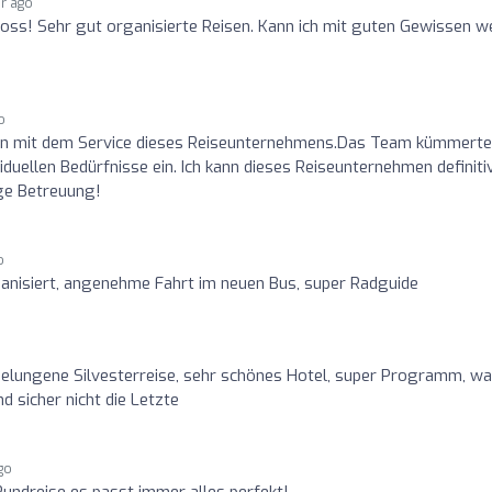
ar ago
oss! Sehr gut organisierte Reisen. Kann ich mit guten Gewissen w
o
den mit dem Service dieses Reiseunternehmens.Das Team kümmerte
iduellen Bedürfnisse ein. Ich kann dieses Reiseunternehmen definiti
ige Betreuung!
o
ganisiert, angenehme Fahrt im neuen Bus, super Radguide
elungene Silvesterreise, sehr schönes Hotel, super Programm, wa
nd sicher nicht die Letzte
go
Rundreise es passt immer alles perfekt!