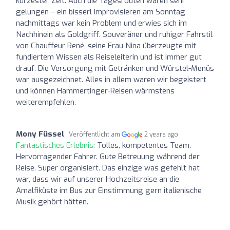
kürzester Zeit. Auch die Tagesrouten waren sehr
gelungen – ein bisserl Improvisieren am Sonntag
nachmittags war kein Problem und erwies sich im
Nachhinein als Goldgriff. Souveräner und ruhiger Fahrstil
von Chauffeur René, seine Frau Nina überzeugte mit
fundiertem Wissen als Reiseleiterin und ist immer gut
drauf. Die Versorgung mit Getränken und Würstel-Menüs
war ausgezeichnet. Alles in allem waren wir begeistert
und können Hammertinger-Reisen wärmstens
weiterempfehlen.
Mony Füssel
Veröffentlicht am
2 years ago
Fantastisches Erlebnis:
Tolles, kompetentes Team.
Hervorragender Fahrer. Gute Betreuung während der
Reise. Super organisiert. Das einzige was gefehlt hat
war, dass wir auf unserer Hochzeitsreise an die
Amalfiküste im Bus zur Einstimmung gern italienische
Musik gehört hätten.