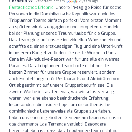
Cornelia W
Veröffentlicht am
2 years ago
Fantastisches Erlebnis:
Unsere 14-tägige Reise für sechs
Personen in die Dominikanische Republik war dank des
Tripplanner Teams einfach perfekt! Vom ersten Moment
an spürten wir das engagierte und kompetente Handeln
bei der Planung unseres Traumurlaubs für die Gruppe.
Das Team ging auf unsere individuellen Wünsche ein und
schaffte es, einen erstklassigen Flug und eine Unterkunft
in unserem Budget zu finden. Die erste Woche in Punta
Cana im All-inclusive-Resort war für uns alle ein wahres
Paradies. Das Tripplanner-Team hatte nicht nur die
besten Zimmer für unsere Gruppe reserviert, sondern
auch Empfehlungen für Restaurants und Aktivitäten vor
Ort abgestimmt auf unsere Gruppenbedürfnisse. Die
zweite Woche in Las Terrenas, wo wir selbstversorgt
waren, war eine ebenso beeindruckende Erfahrung.
Insbesondere die Insider-Tipps, um die authentische
dominikanische Lebensweise als Gruppe zu erleben,
haben uns enorm geholfen. Gemeinsam haben wir uns in
das charmante Las Terrenas verliebt! Besonders
hervorzuheben ist, dass das Tripplanner-Team nicht nur