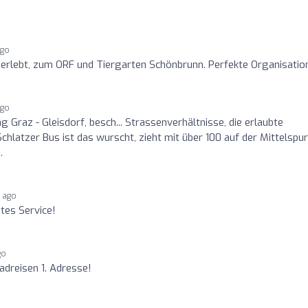
ago
 erlebt, zum ORF und Tiergarten Schönbrunn. Perfekte Organisation
ago
 Graz - Gleisdorf, besch... Strassenverhältnisse, die erlaubte
hlatzer Bus ist das wurscht, zieht mit über 100 auf der Mittelspur
.
s ago
tes Service!
go
dreisen 1. Adresse!