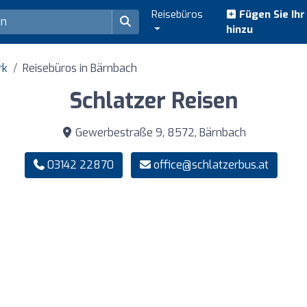
Reisebüros
Fügen Sie Ih
hinzu
rk
Reisebüros in Bärnbach
Schlatzer Reisen
Gewerbestraße 9, 8572, Bärnbach
03142 22870
office@schlatzerbus.at