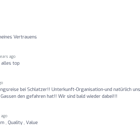
eines Vertrauens
years ago
alles top
go
ngsreise bei Schlatzer!! Unterkunft-Organisation-und natürlich un
Gassen den gefahren hat!! Wir sind bald wieder dabei!!!
s ago
m , Quality , Value