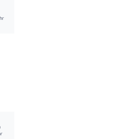
hr
n
hr