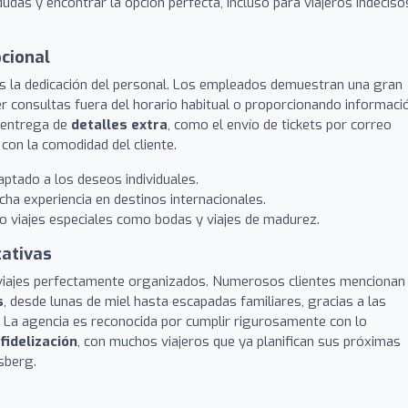
udas y encontrar la opción perfecta, incluso para viajeros indeciso
pcional
es la dedicación del personal. Los empleados demuestran una gran
er consultas fuera del horario habitual o proporcionando informaci
a entrega de
detalles extra
, como el envío de tickets por correo
con la comodidad del cliente.
ptado a los deseos individuales.
a experiencia en destinos internacionales.
 o viajes especiales como bodas y viajes de madurez.
tativas
n viajes perfectamente organizados. Numerosos clientes mencionan
s
, desde lunas de miel hasta escapadas familiares, gracias a las
La agencia es reconocida por cumplir rigurosamente con lo
fidelización
, con muchos viajeros que ya planifican sus próximas
sberg.