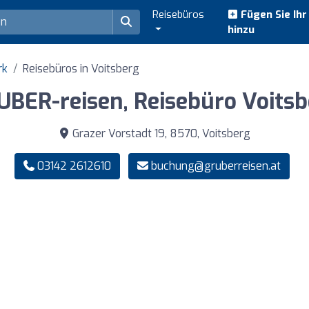
Reisebüros
Fügen Sie Ih
hinzu
rk
Reisebüros in Voitsberg
UBER-reisen, Reisebüro Voitsb
Grazer Vorstadt 19, 8570, Voitsberg
03142 2612610
buchung@gruberreisen.at