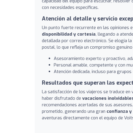
capacidad del equipo para escuchar, resolver d
con necesidades específicas.
Atención al detalle y servicio exce
Un punto fuerte recurrente en las opiniones 
disponibilidad y cortesía
, llegando a atend
detallada por correo electrónico. Se elogia l
postal, lo que refleja un compromiso genuino 
Asesoramiento experto y proactivo, ada
Personal amable, competente y con much
Atención dedicada, incluso para grupos
Resultados que superan las expec
La satisfacción de los viajeros se traduce e
haber disfrutado de
vacaciones inolvidable
recomendaciones acertadas de sus asesores. 
prometido, generando una gran
confianza y 
aventuras directamente con el equipo de Voit