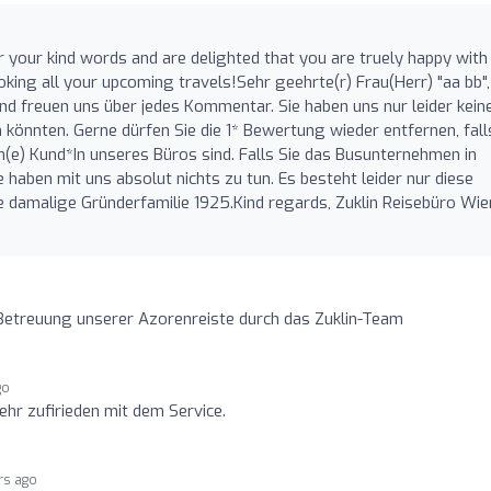
r your kind words and are delighted that you are truely happy with
king all your upcoming travels!Sehr geehrte(r) Frau(Herr) "aa bb",
 und freuen uns über jedes Kommentar. Sie haben uns nur leider kein
n könnten. Gerne dürfen Sie die 1* Bewertung wieder entfernen, fall
ein(e) Kund*In unseres Büros sind. Falls Sie das Busunternehmen in
haben mit uns absolut nichts zu tun. Es besteht leider nur diese
e damalige Gründerfamilie 1925.Kind regards, Zuklin Reisebüro Wie
Betreuung unserer Azorenreiste durch das Zuklin-Team
go
ehr zufirieden mit dem Service.
rs ago