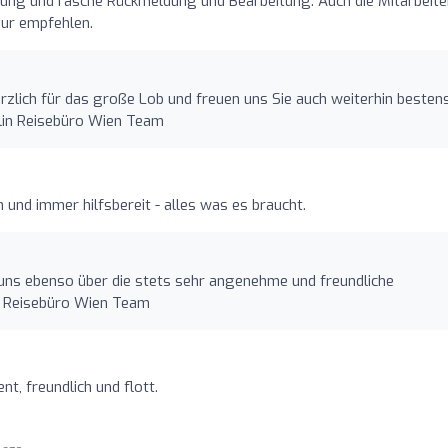
ung und rasche Rückmeldung und Bearbeitung. Auch die Mitarbeite
nur empfehlen.
rzlich für das große Lob und freuen uns Sie auch weiterhin besten
klin Reisebüro Wien Team
h und immer hilfsbereit - alles was es braucht.
n uns ebenso über die stets sehr angenehme und freundliche
n Reisebüro Wien Team
t, freundlich und flott.