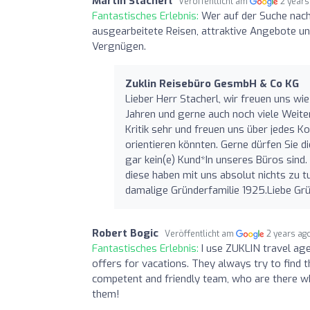
Martin Stacherl
Veröffentlicht am
2 years
Fantastisches Erlebnis:
Wer auf der Suche nach 
ausgearbeitete Reisen, attraktive Angebote u
Vergnügen.
Zuklin Reisebüro GesmbH & Co KG
Lieber Herr Stacherl, wir freuen uns wi
Jahren und gerne auch noch viele Weitere
Kritik sehr und freuen uns über jedes K
orientieren könnten. Gerne dürfen Sie di
gar kein(e) Kund*In unseres Büros sind
diese haben mit uns absolut nichts zu t
damalige Gründerfamilie 1925.Liebe Grü
Robert Bogic
Veröffentlicht am
2 years ag
Fantastisches Erlebnis:
I use ZUKLIN travel ag
offers for vacations. They always try to find t
competent and friendly team, who are there w
them!