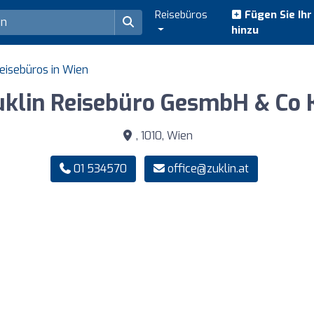
Reisebüros
Fügen Sie Ih
hinzu
eisebüros in Wien
uklin Reisebüro GesmbH & Co 
, 1010, Wien
01 534570
office@zuklin.at