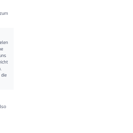
 zum
ielen
he
 uns
eicht
,
 die
also