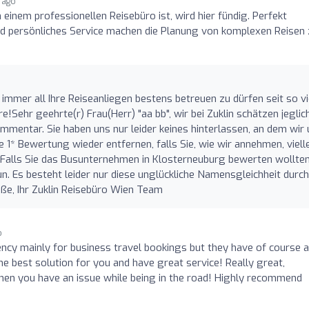
 ago
einem professionellen Reisebüro ist, wird hier fündig. Perfekt
nd persönliches Service machen die Planung von komplexen Reisen
e immer all Ihre Reiseanliegen bestens betreuen zu dürfen seit so v
!Sehr geehrte(r) Frau(Herr) "aa bb", wir bei Zuklin schätzen jeglic
ommentar. Sie haben uns nur leider keines hinterlassen, an dem wir
e 1* Bewertung wieder entfernen, falls Sie, wie wir annehmen, viell
. Falls Sie das Busunternehmen in Klosterneuburg bewerten wollten
un. Es besteht leider nur diese unglückliche Namensgleichheit durch
ße, Ihr Zuklin Reisebüro Wien Team
o
ency mainly for business travel bookings but they have of course 
he best solution for you and have great service! Really great,
hen you have an issue while being in the road! Highly recommend