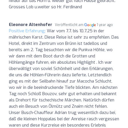
hinauf auf das Horn u. wieder gut nach Hause gebracht.
Grosses Lob u.weiter so Hr. Ferdinand
Eleonore Altenhofer
Veröffentlicht am
1 year ago
Positive Erfahrung:
War vom 7.7. bis 10.7.25 in der
mährischen Karst. Diese Reise ist sehr zu empfehlen. Das
Hotel, direkt im Zentrum von Brünn ist tadellos und
bereits am 2. Tag besuchten wir die Punkva Höhle, wo
wir dann mit dem Boot durch die Grotten und
Höhlengänge fuhren, ein absolutes Highlight . Ich war
überwâltigt von soviel Schönheit und den Erklârungen,
die uns die Höhlen-Führerin dazu lieferte. Letztendlich
ging es mit der Seilbahn hinauf zur Macocha Schlucht,
wo wir in die beeindruckende Tiefe blickten. Am nâchsten
Tag noch Schloß Bouzov, sehr gut erhalten und bekannt
als Drehort für tschechische Märchen. Natürlich dürfen
auch ein Besuch von Ölmütz und Znaim nicht fehlen.
Unser Busch-Chauffeur Adrian trug wesentlich dazu bei,
daß die kleinen Hoppalas bei der Anreise rasch vergessen
waren und diese Kurzreise ein besonderes Erlebnis