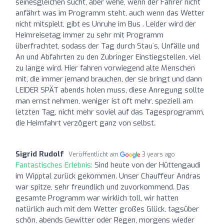
seinesgleichen sucht, aber wehe, wenn der Fahrer nicht
anfährt was im Programm steht, auch wenn das Wetter
nicht mitspielt, gibt es Unruhe im Bus . Leider wird der
Heimreisetag immer zu sehr mit Programm
überfrachtet, sodass der Tag durch Stau`s, Unfälle und
An und Abfahrten zu den Zubringer Einstiegstellen, viel
zu lange wird. Hier fahren vorwiegend alte Menschen
mit, die immer jemand brauchen, der sie bringt und dann
LEIDER SPÄT abends holen muss, diese Anregung sollte
man ernst nehmen, weniger ist oft mehr, speziell am
letzten Tag, nicht mehr soviel auf das Tagesprogramm,
die Heimfahrt verzögert ganz von selbst.
Sigrid Rudolf
Veröffentlicht am
3 years ago
Fantastisches Erlebnis:
Sind heute von der Hüttengaudi
im Wipptal zurück gekommen. Unser Chauffeur Andras
war spitze, sehr freundlich und zuvorkommend. Das
gesamte Programm war wirklich toll, wir hatten
natürlich auch mit dem Wetter großes Glück, tagsüber
schön, abends Gewitter oder Regen, morgens wieder