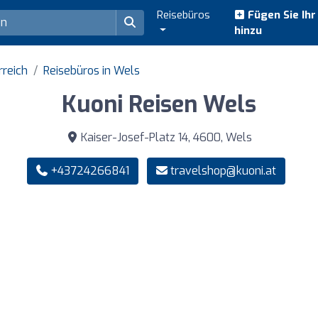
Reisebüros
Fügen Sie Ih
hinzu
rreich
Reisebüros in Wels
Kuoni Reisen Wels
Kaiser-Josef-Platz 14, 4600, Wels
+43724266841
travelshop@kuoni.at