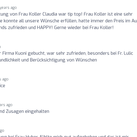
 years ago
ung von Frau Koller Claudia war tip top! Frau Koller ist eine sehr
 konnte all unsere Wünsche erfüllen, hatte immer den Preis im Au
nds zufrieden und HAPPY! Gerne wieder bei Frau Koller!
o
 Firma Kuoni gebucht, war sehr zufrieden, besonders bei Fr. Lulic
reundlichkeit und Berücksichtigung von Wünschen
s ago
ice
ars ago
und Zusagen eingehalten
ago
ung bei Frau Huber, fühlte mich gut aufgehoben und das ist mir