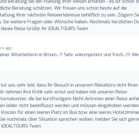
d Beratung bei der Planung ihrer Reisen erhalten - es ist schön z
dliche Beratung schätzen. Wir freuen uns schon heute auf die
taltung Ihrer nächsten Reiseerlebnisse behilflich zu sein. Zögern Si
alls Sie weitere Fragen oder Wünsche haben. Nochmals herzlichen D
s, ideale Reise-Grüße, Ihr iDEALTOURS-Team
ars ago
ner Mitarbeiterin in Brixen...!! Sehr unkompetent und frech...!!! W
H
s tut uns sehr leid, dass Ihr Besuch in unserem Reisebüro nicht Ihren
 nehmen Ihre Kritik sehr ernst und haben mit unseren Reise-
ornokosten, die bei kurzfristigem Nicht-Antreten einer Reise anfal
nen leider nicht beeinflusst werden und müssen eingehoben werden
e Kosten für einen leeren Platz im Bus bzw. eine leeres Hotelzimme
Sie nochmals über Situation sprechen wollen, melden Sie sich gern
hr iDEALTOURS-Team