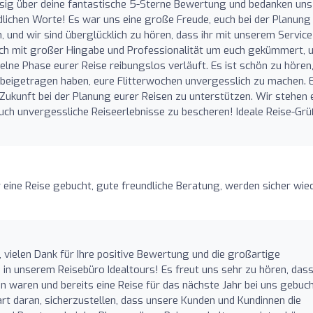
iesig über deine fantastische 5-Sterne Bewertung und bedanken uns
undlichen Worte! Es war uns eine große Freude, euch bei der Planung
, und wir sind überglücklich zu hören, dass ihr mit unserem Service
 sich mit großer Hingabe und Professionalität um euch gekümmert,
zelne Phase eurer Reise reibungslos verläuft. Es ist schön zu hören
eigetragen haben, eure Flitterwochen unvergesslich zu machen. 
n Zukunft bei der Planung eurer Reisen zu unterstützen. Wir stehen
uch unvergessliche Reiseerlebnisse zu bescheren! Ideale Reise-Grü
 eine Reise gebucht, gute freundliche Beratung, werden sicher wie
H
t, vielen Dank für Ihre positive Bewertung und die großartige
n unserem Reisebüro Idealtours! Es freut uns sehr zu hören, dass
n waren und bereits eine Reise für das nächste Jahr bei uns gebuc
rt daran, sicherzustellen, dass unsere Kunden und Kundinnen die