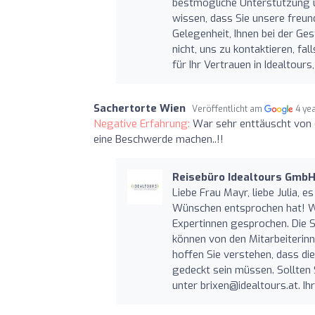
bestmögliche Unterstützung un
wissen, dass Sie unsere freun
Gelegenheit, Ihnen bei der Ges
nicht, uns zu kontaktieren, f
für Ihr Vertrauen in Idealtour
Sachertorte Wien
Veröffentlicht am
4 ye
Negative Erfahrung:
War sehr enttäuscht von ei
eine Beschwerde machen..!!
Reisebüro Idealtours Gmb
Liebe Frau Mayr, liebe Julia, e
Wünschen entsprochen hat! Wir
Expertinnen gesprochen. Die St
können von den Mitarbeiterin
hoffen Sie verstehen, dass di
gedeckt sein müssen. Sollten 
unter
brixen@idealtours.at
. I