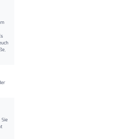
 um
,
Es
 euch
ße,
der
 Sie
ht