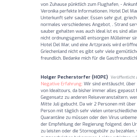
von Zuhause pünktlich zum Flughafen, - Ankunf
Veronika perfekte Informationen. Hotel Del Mar
Unterkunft sehr sauber, Essen sehr gut, griech
normales verschiedenes Angebot, . Strand serv
sauber gehalten was auch ideal ist es sind alles
nicht ordnungsgemäß entsorgen Mülleimer sin
Hotel Del Mar, und eine Artzpraxis wird eröff
Griechenland nicht es gibt sehr viele gemütli
freundlich. Bedanke mich für die Gastfreundlich
Holger Pecherstorfer (HOPE)
Veröffentlicht
Negative Erfahrung:
Wir sind enttäuscht, übe
von Idealtours, da bisher immer alles gepasst 
Gegensatz zu anderen Reiseveranstaltern, wenig
Mitte Juli gebucht. Da wir 2 Personen mit über 
Person mit täglich sehr vielen unterschiedliche
Quarantäne zu müssen oder den Virus unbemerk
der Empfehlung der Regierung folgend, den Url
zu leisten oder die Stornogebühr zu bezahlen,