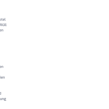
otel
 Müll
en
den
ien
d
lung