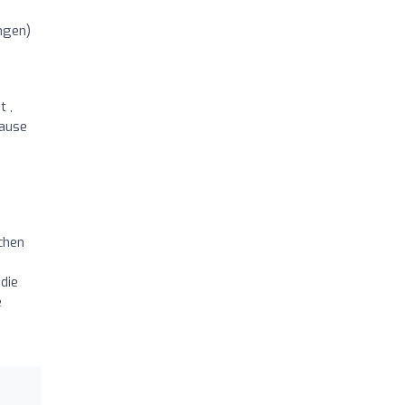
ngen)
t ,
hause
chen
 die
e