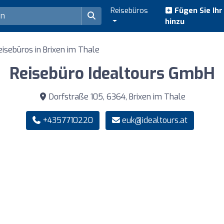
Reisebüros
Fügen Sie Ih
hinzu
eisebüros in Brixen im Thale
Reisebüro Idealtours GmbH
Dorfstraße 105, 6364, Brixen im Thale
+4357710220
euk@idealtours.at