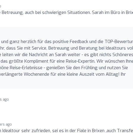
o
e Betreuung, auch bei schwierigen Situationen. Sarah im Büro in Bri
H
n und ganz herzlich für das positive Feedback und die TOP-Bewertu
hr, dass Sie mit Service, Betreuung und Beratung bei Idealtours vol
 leiten wir die Nachricht an Sarah weiter - es gibt nichts Schöneres
t das größte Kompliment für eine Reise-Expertin. Wir wünschen Ihn
ne Reise-Erlebnisse - genießen Sie den Frühling und nutzen Sie
 verlängerte Wochenende für eine kleine Auszeit vom Alltag! Ihr
rs ago
ars ago
Idealtour sehr zufrieden, sei es in der Fiale in Brixen ,auch Transfe