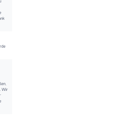
u
e
ank
erde
len,
. Wir
r
e