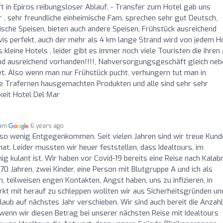
t in Epiros reibungsloser Ablauf, - Transfer zum Hotel gab uns
 , sehr freundliche einheimische Fam. sprechen sehr gut Deutsch,
ische Speisen, bieten auch andere Speisen, Frühstück ausreichend
is perfekt, auch der mehr als 4 km lange Strand wird von jedem H
 kleine Hotels , leider gibt es immer noch viele Touristen die ihren
d ausreichend vorhanden!!!!, Nahversorgungsgeschäft gleich neb
net. Also wenn man nur Frühstück pucht, verhungern tut man in
che Trafernen hausgemachten Produkten und alle sind sehr sehr
keit Hotel Del Mar
 am
6 years ago
r so wenig Entgegenkommen. Seit vielen Jahren sind wir treue Kun
hat. Leider mussten wir heuer feststellen, dass Idealtours, im
 kulant ist. Wir haben vor Covid-19 bereits eine Reise nach Kalabr
70 Jahren, zwei Kinder, eine Person mit Blutgruppe A und ich als
n, teilweisen engen Kontakten, Angst haben, uns zu infizieren, in
t mit herauf zu schleppen wollten wir aus Sicherheitsgründen un
aub auf nächstes Jahr verschieben. Wir sind auch bereit die Anzah
 wenn wir diesen Betrag bei unserer nächsten Reise mit Idealtours