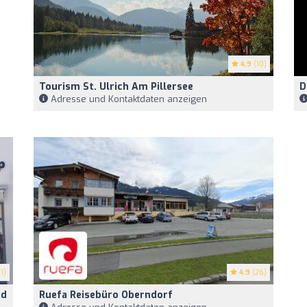
4.9
(10)
Tourism St. Ulrich Am Pillersee
D
Adresse und Kontaktdaten anzeigen
1)
4.9
(26)
rd
Ruefa Reisebüro Oberndorf