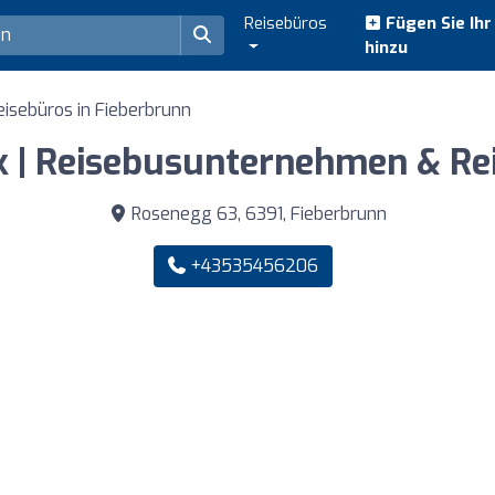
Reisebüros
Fügen Sie Ih
hinzu
eisebüros in Fieberbrunn
k | Reisebusunternehmen & Re
Rosenegg 63, 6391, Fieberbrunn
+43535456206