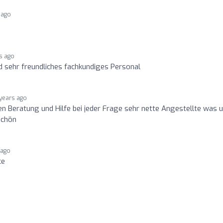
 ago
s ago
 sehr freundliches fachkundiges Personal
years ago
en Beratung und Hilfe bei jeder Frage sehr nette Angestellte was 
schön
 ago
ce