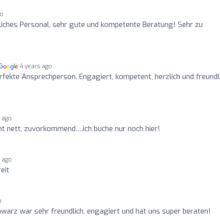
go
liches Personal, sehr gute und kompetente Beratung! Sehr zu
4 years ago
rfekte Ansprechperson. Engagiert, kompetent, herzlich und freundli
s ago
t nett, zuvorkommend….ich buche nur noch hier!
s ago
eit
o
hwarz war sehr freundlich, engagiert und hat uns super beraten!