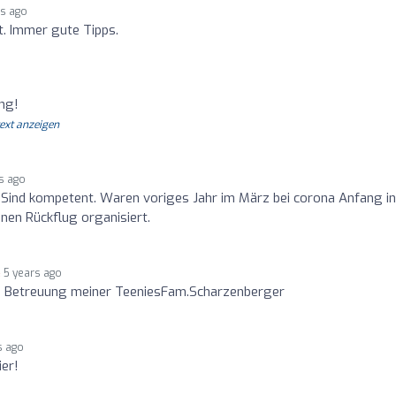
rs ago
t. Immer gute Tipps.
ung!
text anzeigen
s ago
 Sind kompetent. Waren voriges Jahr im März bei corona Anfang in
inen Rückflug organisiert.
5 years ago
lle Betreuung meiner TeeniesFam.Scharzenberger
s ago
ier!