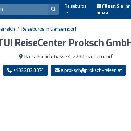
Reisebüros
Fügen Sie Ih
hinzu
erreich
Reisebüros in Gänserndorf
TUI ReiseCenter Proksch Gmb
Hans-Kudlich-Gasse 4, 2230, Gänserndorf
+4322828374
a.proksch@proksch-reisen.at