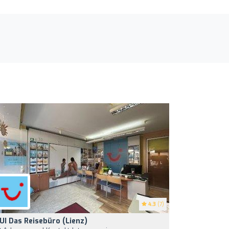
4.3
(7)
UI Das Reisebüro (Lienz)