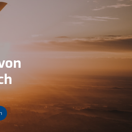
 von
ch
n