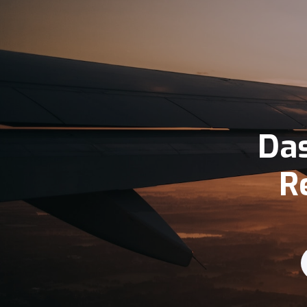
Das
R