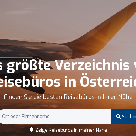
 größte Verzeichnis
eisebüros in Österrei
Finden Sie die besten Reisebüros in Ihrer Nähe
Suche
Zeige Reisebüros in meiner Nähe