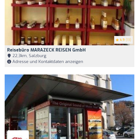
4.9
(13)
Reisebüro MARAZECK REISEN GmbH
22,3km, Salzburg
Adresse und Kontaktdaten anzeigen