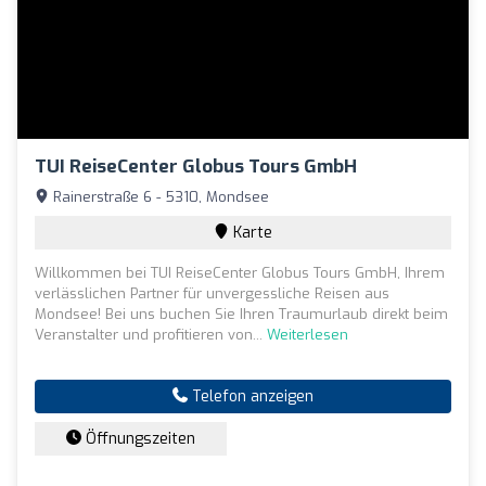
TUI ReiseCenter Globus Tours GmbH
Rainerstraße 6 - 5310, Mondsee
Karte
Willkommen bei TUI ReiseCenter Globus Tours GmbH, Ihrem
verlässlichen Partner für unvergessliche Reisen aus
Mondsee! Bei uns buchen Sie Ihren Traumurlaub direkt beim
Veranstalter und profitieren von...
Weiterlesen
Telefon anzeigen
Öffnungszeiten