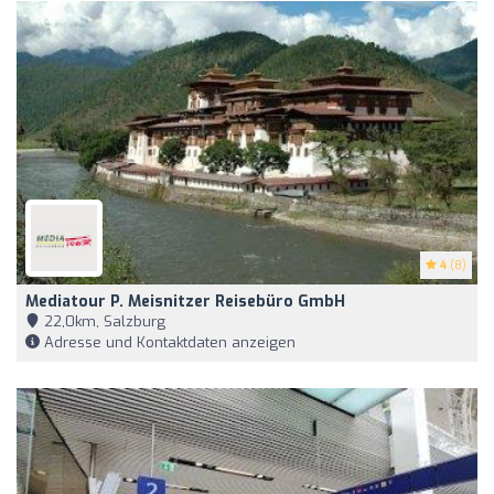
4
(8)
Mediatour P. Meisnitzer Reisebüro GmbH
22,0km, Salzburg
Adresse und Kontaktdaten anzeigen