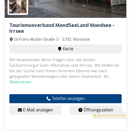
Tourismusverband MondSeeLand Mondsee -
Irrsee
Dr.Franz-Müller-Straße 3 - 5310, Mondsee
Karte
Wir beantworten deine Fragen über die beiden
Salzkammergut Seen #Mondsee und #Irrsee. Wir helfen dir
bei der Suche nach freien Zimmern ebenso wie nach
geeigneten Wanderwegen oder einem Radverleih. Wi...
Weiterlesen
Telefon anzeigen
E-Mail anzeigen
Öffnungszeiten
4.6
(37 Bewertungen)