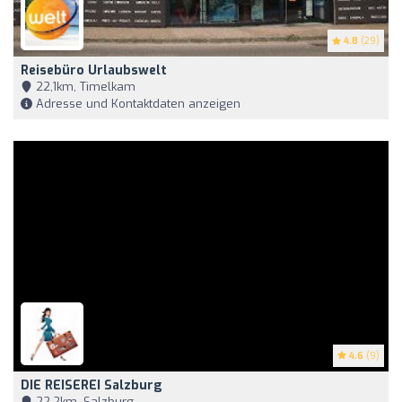
4.8
(29)
Reisebüro Urlaubswelt
22,1km, Timelkam
Adresse und Kontaktdaten anzeigen
4.6
(9)
DIE REISEREI Salzburg
22,2km, Salzburg