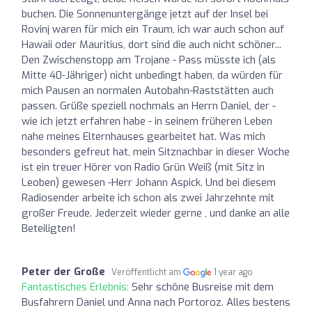
buchen. Die Sonnenuntergänge jetzt auf der Insel bei
Rovinj waren für mich ein Traum, ich war auch schon auf
Hawaii oder Mauritius, dort sind die auch nicht schöner...
Den Zwischenstopp am Trojane - Pass müsste ich (als
Mitte 40-Jähriger) nicht unbedingt haben, da würden für
mich Pausen an normalen Autobahn-Raststätten auch
passen. Grüße speziell nochmals an Herrn Daniel, der -
wie ich jetzt erfahren habe - in seinem früheren Leben
nahe meines Elternhauses gearbeitet hat. Was mich
besonders gefreut hat, mein Sitznachbar in dieser Woche
ist ein treuer Hörer von Radio Grün Weiß (mit Sitz in
Leoben) gewesen -Herr Johann Aspick. Und bei diesem
Radiosender arbeite ich schon als zwei Jahrzehnte mit
großer Freude. Jederzeit wieder gerne , und danke an alle
Beteiligten!
Peter der Große
Veröffentlicht am
1 year ago
Fantastisches Erlebnis:
Sehr schöne Busreise mit dem
Busfahrern Daniel und Anna nach Portoroz. Alles bestens