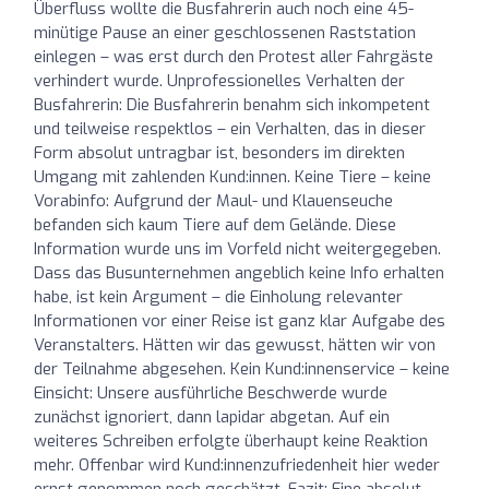
Überfluss wollte die Busfahrerin auch noch eine 45-
minütige Pause an einer geschlossenen Raststation
einlegen – was erst durch den Protest aller Fahrgäste
verhindert wurde. Unprofessionelles Verhalten der
Busfahrerin: Die Busfahrerin benahm sich inkompetent
und teilweise respektlos – ein Verhalten, das in dieser
Form absolut untragbar ist, besonders im direkten
Umgang mit zahlenden Kund:innen. Keine Tiere – keine
Vorabinfo: Aufgrund der Maul- und Klauenseuche
befanden sich kaum Tiere auf dem Gelände. Diese
Information wurde uns im Vorfeld nicht weitergegeben.
Dass das Busunternehmen angeblich keine Info erhalten
habe, ist kein Argument – die Einholung relevanter
Informationen vor einer Reise ist ganz klar Aufgabe des
Veranstalters. Hätten wir das gewusst, hätten wir von
der Teilnahme abgesehen. Kein Kund:innenservice – keine
Einsicht: Unsere ausführliche Beschwerde wurde
zunächst ignoriert, dann lapidar abgetan. Auf ein
weiteres Schreiben erfolgte überhaupt keine Reaktion
mehr. Offenbar wird Kund:innenzufriedenheit hier weder
ernst genommen noch geschätzt. Fazit: Eine absolut