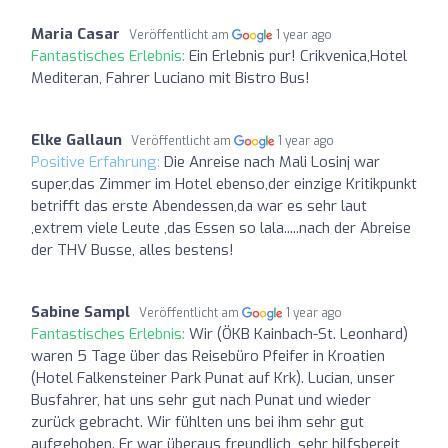
Maria Casar
Veröffentlicht am
1 year ago
Fantastisches Erlebnis:
Ein Erlebnis pur! Crikvenica,Hotel
Mediteran, Fahrer Luciano mit Bistro Bus!
Elke Gallaun
Veröffentlicht am
1 year ago
Positive Erfahrung:
Die Anreise nach Mali Losinj war
super,das Zimmer im Hotel ebenso,der einzige Kritikpunkt
betrifft das erste Abendessen,da war es sehr laut
,extrem viele Leute ,das Essen so lala.....nach der Abreise
der THV Busse, alles bestens!
Sabine Sampl
Veröffentlicht am
1 year ago
Fantastisches Erlebnis:
Wir (ÖKB Kainbach-St. Leonhard)
waren 5 Tage über das Reisebüro Pfeifer in Kroatien
(Hotel Falkensteiner Park Punat auf Krk). Lucian, unser
Busfahrer, hat uns sehr gut nach Punat und wieder
zurück gebracht. Wir fühlten uns bei ihm sehr gut
aufgehoben. Er war überaus freundlich, sehr hilfsbereit