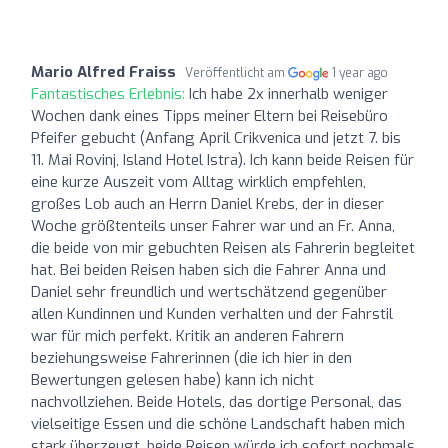
Mario Alfred Fraiss
Veröffentlicht am
1 year ago
Fantastisches Erlebnis:
Ich habe 2x innerhalb weniger
Wochen dank eines Tipps meiner Eltern bei Reisebüro
Pfeifer gebucht (Anfang April Crikvenica und jetzt 7. bis
11. Mai Rovinj, Island Hotel Istra). Ich kann beide Reisen für
eine kurze Auszeit vom Alltag wirklich empfehlen,
großes Lob auch an Herrn Daniel Krebs, der in dieser
Woche größtenteils unser Fahrer war und an Fr. Anna,
die beide von mir gebuchten Reisen als Fahrerin begleitet
hat. Bei beiden Reisen haben sich die Fahrer Anna und
Daniel sehr freundlich und wertschätzend gegenüber
allen Kundinnen und Kunden verhalten und der Fahrstil
war für mich perfekt. Kritik an anderen Fahrern
beziehungsweise Fahrerinnen (die ich hier in den
Bewertungen gelesen habe) kann ich nicht
nachvollziehen. Beide Hotels, das dortige Personal, das
vielseitige Essen und die schöne Landschaft haben mich
stark überzeugt, beide Reisen würde ich sofort nochmals