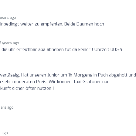
years ago
 Unbedingt weiter zu empfehlen. Beide Daumen hoch
5 years ago
 die uhr erreichbar aba abheben tut da keiner ! Uhrzeit 00:34
zuverlässig. Hat unseren Junior um 1h Morgens in Puch abgeholt und
m sehr moderaten Preis. Wir können Taxi Grafoner nur
unft sicher öfter nutzen !
ears ago
s ago