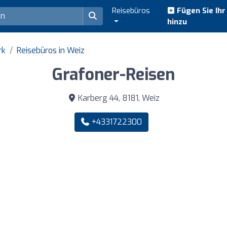
Reisebüros
Fügen Sie Ih
hinzu
rk
Reisebüros in Weiz
Grafoner-Reisen
Karberg 44, 8181, Weiz
+4331722300