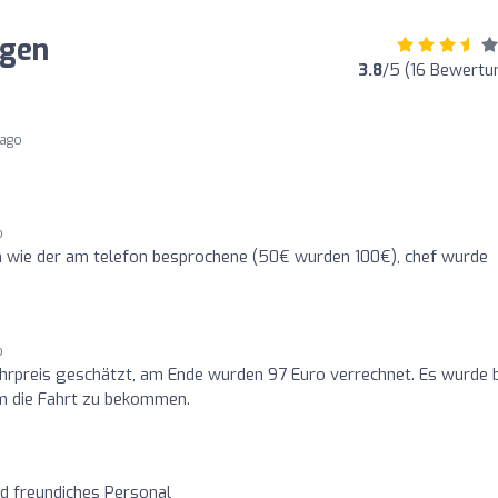
ngen
3.8
/5 (16 Bewertu
 ago
o
h wie der am telefon besprochene (50€ wurden 100€), chef wurde
o
hrpreis geschätzt, am Ende wurden 97 Euro verrechnet. Es wurde b
um die Fahrt zu bekommen.
d freundiches Personal