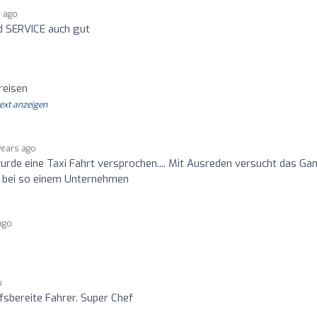
s ago
nd SERVICE auch gut
reisen
text anzeigen
years ago
urde eine Taxi Fahrt versprochen.... Mit Ausreden versucht das Ga
ich bei so einem Unternehmen
ago
o
lfsbereite Fahrer. Super Chef