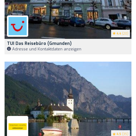
4.4
(20)
TUI Das Reisebüro (Gmunden)
Adresse und Kontaktdaten anzeigen
4.5
(35)