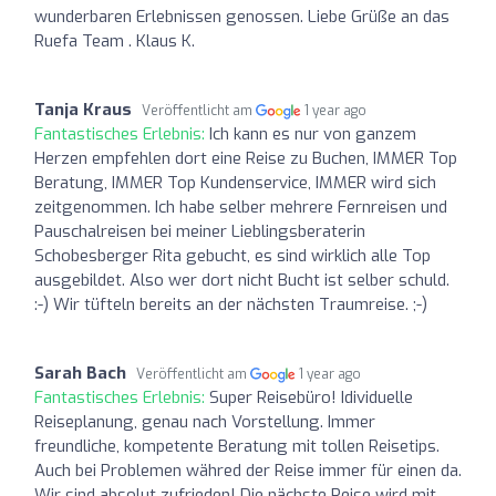
wunderbaren Erlebnissen genossen. Liebe Grüße an das
Ruefa Team . Klaus K.
Tanja Kraus
Veröffentlicht am
1 year ago
Fantastisches Erlebnis:
Ich kann es nur von ganzem
Herzen empfehlen dort eine Reise zu Buchen, IMMER Top
Beratung, IMMER Top Kundenservice, IMMER wird sich
zeitgenommen. Ich habe selber mehrere Fernreisen und
Pauschalreisen bei meiner Lieblingsberaterin
Schobesberger Rita gebucht, es sind wirklich alle Top
ausgebildet. Also wer dort nicht Bucht ist selber schuld.
:-) Wir tüfteln bereits an der nächsten Traumreise. ;-)
Sarah Bach
Veröffentlicht am
1 year ago
Fantastisches Erlebnis:
Super Reisebüro! Idividuelle
Reiseplanung, genau nach Vorstellung. Immer
freundliche, kompetente Beratung mit tollen Reisetips.
Auch bei Problemen währed der Reise immer für einen da.
Wir sind absolut zufrieden! Die nächste Reise wird mit