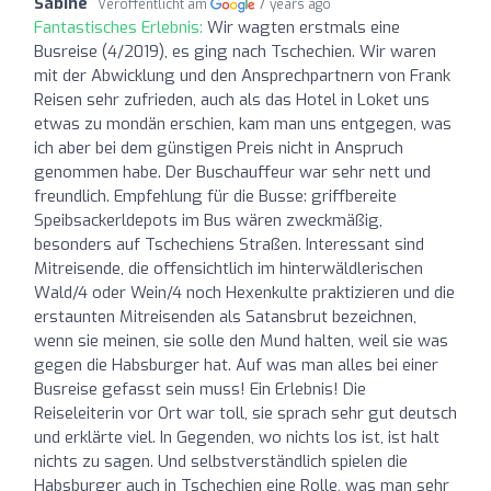
Sabine
Veröffentlicht am
7 years ago
Fantastisches Erlebnis:
Wir wagten erstmals eine
Busreise (4/2019), es ging nach Tschechien. Wir waren
mit der Abwicklung und den Ansprechpartnern von Frank
Reisen sehr zufrieden, auch als das Hotel in Loket uns
etwas zu mondän erschien, kam man uns entgegen, was
ich aber bei dem günstigen Preis nicht in Anspruch
genommen habe. Der Buschauffeur war sehr nett und
freundlich. Empfehlung für die Busse: griffbereite
Speibsackerldepots im Bus wären zweckmäßig,
besonders auf Tschechiens Straßen. Interessant sind
Mitreisende, die offensichtlich im hinterwäldlerischen
Wald/4 oder Wein/4 noch Hexenkulte praktizieren und die
erstaunten Mitreisenden als Satansbrut bezeichnen,
wenn sie meinen, sie solle den Mund halten, weil sie was
gegen die Habsburger hat. Auf was man alles bei einer
Busreise gefasst sein muss! Ein Erlebnis! Die
Reiseleiterin vor Ort war toll, sie sprach sehr gut deutsch
und erklärte viel. In Gegenden, wo nichts los ist, ist halt
nichts zu sagen. Und selbstverständlich spielen die
Habsburger auch in Tschechien eine Rolle, was man sehr