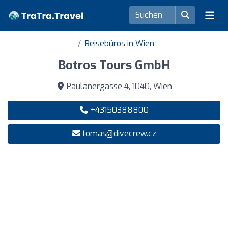
Reisebüros in Wien
Botros Tours GmbH
Paulanergasse 4, 1040, Wien
+43150388800
tomas@divecrew.cz