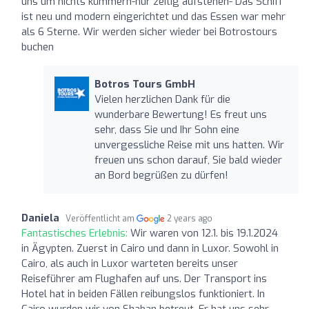
uns um nichts kümmern-nur zeitig aufstehen- Das Schiff
ist neu und modern eingerichtet und das Essen war mehr
als 6 Sterne. Wir werden sicher wieder bei Botrostours
buchen
Botros Tours GmbH
Vielen herzlichen Dank für die
wunderbare Bewertung! Es freut uns
sehr, dass Sie und Ihr Sohn eine
unvergessliche Reise mit uns hatten. Wir
freuen uns schon darauf, Sie bald wieder
an Bord begrüßen zu dürfen!
Daniela
Veröffentlicht am
2 years ago
Fantastisches Erlebnis:
Wir waren von 12.1. bis 19.1.2024
in Ägypten. Zuerst in Cairo und dann in Luxor. Sowohl in
Cairo, als auch in Luxor warteten bereits unser
Reiseführer am Flughafen auf uns. Der Transport ins
Hotel hat in beiden Fällen reibungslos funktioniert. In
Cairo wurden wir von Shaban betreut. Er hat uns sehr