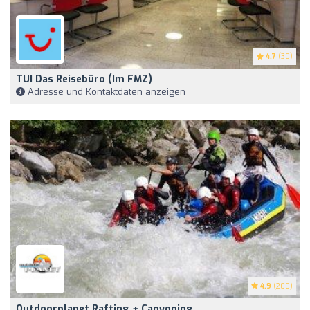
4.7
(30)
TUI Das Reisebüro (im FMZ)
Adresse und Kontaktdaten anzeigen
4.9
(200)
Outdoorplanet Rafting + Canyoning