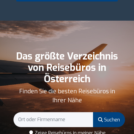
Das größte Verzeichnis
von Reisebüros in
Österreich
Finden Sie die besten Reisebüros in
Ihrer Nähe
Suchen
Zeige Reisebüros in meiner Nähe