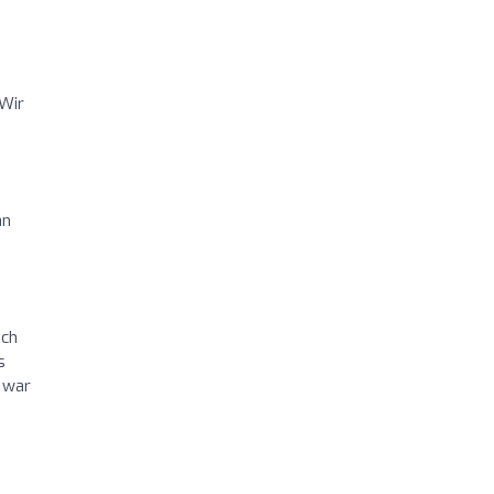
 Wir
an
ich
s
s war