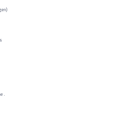
gen)
ts
e .