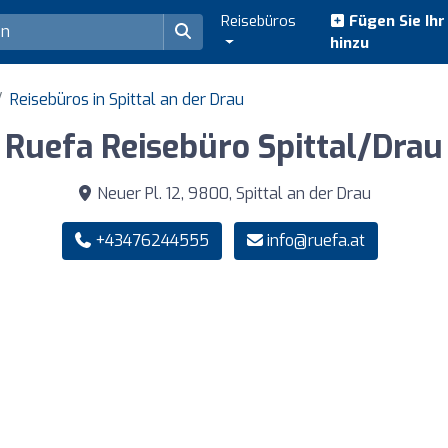
Reisebüros
Fügen Sie Ih
hinzu
Reisebüros in Spittal an der Drau
Ruefa Reisebüro Spittal/Drau
Neuer Pl. 12, 9800, Spittal an der Drau
+43476244555
info@ruefa.at