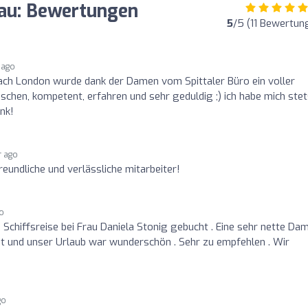
rau: Bewertungen
5
/5 (11 Bewertun
 ago
ach London wurde dank der Damen vom Spittaler Büro ein voller
nschen, kompetent, erfahren und sehr geduldig ;) ich habe mich ste
nk!
r ago
eundliche und verlässliche mitarbeiter!
go
Schiffsreise bei Frau Daniela Stonig gebucht . Eine sehr nette Dam
ht und unser Urlaub war wunderschön . Sehr zu empfehlen . Wir
go