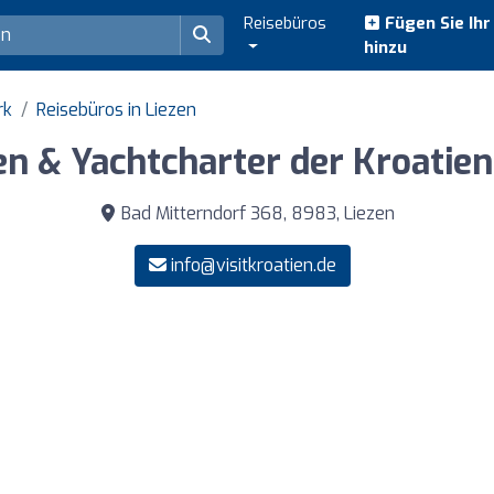
Reisebüros
Fügen Sie Ih
hinzu
rk
Reisebüros in Liezen
n & Yachtcharter der Kroatien 
Bad Mitterndorf 368, 8983, Liezen
info@visitkroatien.de