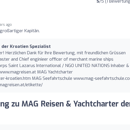
5
/5 (1 Bewertun
ars ago
 großartiger Kapitän.
der Kroatien Spezialist
! Herzlichen Dank für Ihre Bewertung, mit freundlichen Grüssen
ster and Chief enginieer officer of merchant marine ships
orps Saint Lazarus International / NGO UNITED NATIONS Inhaber &
 www.magreisen.at MAG Yachtcharter
ter-kroatien.htm MAG Seefahrtschule www.mag-seefahrtschule.c
agreisen.at/etikette/
ung zu MAG Reisen & Yachtcharter de