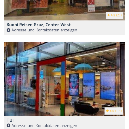
4.5
(23)
Kuoni Reisen Graz, Center West
Adresse und Kontaktdaten anzeigen
4.6
(115)
TUI
Adresse und Kontaktdaten anzeigen